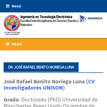
Skip
Menú
to
content
Ingeniería en Tecnología Electrónica
Facultad Interdisciplinaria de Ciencias Exactas y
Naturales
MENÚ
DR. JOSÉ RAFAEL BENITO NORIEGA LUNA
José Rafael Benito Noriega Luna (
CV
Investigadores UNISON
)
Grado
: Doctorado (PhD) Universidad de
Manchester Reino Unido Diciembre de