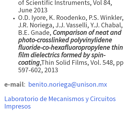
of Scientific Instruments, Vol 84,
June 2013
O.D. Iyore, K. Roodenko, P.S. Winkler,
J.R. Noriega, J.J. Vasselli, Y.J. Chabal,
B.E. Gnade,
Comparison of neat and
photo-crosslinked polyvinylidene
fluoride-co-hexafluoropropylene thin
film dielectrics formed by spin-
coating
,Thin Solid Films, Vol. 548, pp
597-602, 2013
​e-mail
:
benito.noriega@unison.mx
Laboratorio de Mecanismos y Circuitos
Impresos