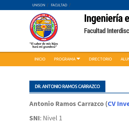
Skip
UNISON
FACULTAD
to
Ingeniería 
content
Facultad Interdisc
INICIO
PROGRAMA
DIRECTORIO
AL
DR. ANTONIO RAMOS CARRAZCO
Antonio Ramos Carrazco (
CV Inv
SNI
: Nivel 1