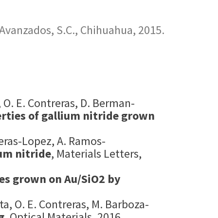
 Avanzados, S.C., Chihuahua, 2015.
 O. E. Contreras, D. Berman-
erties of gallium nitride grown
eras-Lopez, A. Ramos-
um nitride
, Materials Letters,
res grown on Au/SiO2 by
a, O. E. Contreras, M. Barboza-
g
, Optical Materials, 2016.