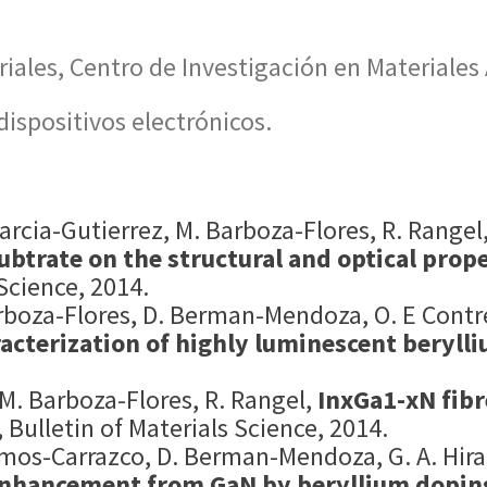
riales, Centro de Investigación en Materiales
dispositivos electrónicos.
rcia-Gutierrez, M. Barboza-Flores, R. Rangel,
subtrate on the structural and optical prop
 Science, 2014.
arboza-Flores, D. Berman-Mendoza, O. E Contr
acterization of highly luminescent berylli
 M. Barboza-Flores, R. Rangel,
InxGa1-xN fib
, Bulletin of Materials Science, 2014.
amos-Carrazco, D. Berman-Mendoza, G. A. Hirat
nhancement from GaN by beryllium dopin