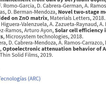
F. Romo-Garcia, D. Cabrera-German, A. Ramos
eras, D. Berman-Mendoza,
Novel two-stage me
dded on ZnO matrix
, Materials Letters, 2018.
Higuera-Valenzuela, A. Zazueta-Raynaud, A. R
ez-Ramos, Arturo Ayon,
Solar cell efficien
ts
, Microsystem technologies, 2018.
ra, D. Cabrera-Mendoza, A. Ramos-Carrazco, H.
z,
Optoelectronic attenuation behavior of
 Thin Solid Films, 2019.
x
Tecnologías (ARC)