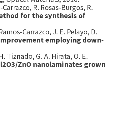
-Carrazco, R. Rosas-Burgos, R.
thod for the synthesis of
amos-Carrazco, J. E. Pelayo, D.
cy improvement employing down-
 Tiznado, G. A. Hirata, O. E.
 Al2O3/ZnO nanolaminates grown